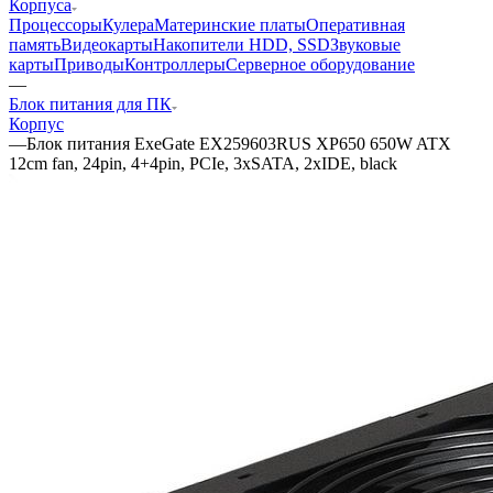
Корпуса
Процессоры
Кулера
Материнские платы
Оперативная
память
Видеокарты
Накопители HDD, SSD
Звуковые
карты
Приводы
Контроллеры
Cерверное оборудование
—
Блок питания для ПК
Корпус
—
Блок питания ExeGate EX259603RUS XP650 650W ATX
12cm fan, 24pin, 4+4pin, PCIe, 3xSATA, 2xIDE, black