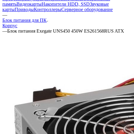
память
Видеокарты
Накопители HDD, SSD
Звуковые
карты
Приводы
Контроллеры
Cерверное оборудование
—
Блок питания для ПК
Корпус
—
Блок питания Exegate UNS450 450W ES261568RUS ATX