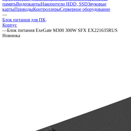
память
Видеокарты
Накопители HDD, SSD
Звуковые
карты
Приводы
Контроллеры
Cерверное оборудование
—
Блок питания для ПК
Корпус
—
Блок питания ExeGate M300 300W SFX EX221635RUS
Новинка