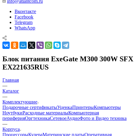
info@atlantcom.ru
Вконтакте
Facebook
Telegram
WhatsApp
Блок питания ExeGate M300 300W SFX
EX221635RUS
Главная
—
Каталог
—
Комплектующие
Подарочные сертификаты
Уценка
Принтеры
Компьютеры
Ноутбуки
Расходные материалы
Компьютерная
периферия
Оргтехника
Сетевое
Аудио
Фото и Видео техника
—
Корпуса
Процессоры
Кулера
Материнские платы
Оперативная