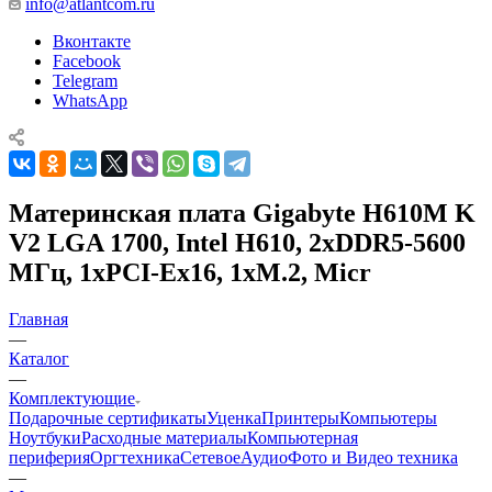
info@atlantcom.ru
Вконтакте
Facebook
Telegram
WhatsApp
Материнская плата Gigabyte H610M K
V2 LGA 1700, Intel H610, 2xDDR5-5600
МГц, 1xPCI-Ex16, 1xM.2, Micr
Главная
—
Каталог
—
Комплектующие
Подарочные сертификаты
Уценка
Принтеры
Компьютеры
Ноутбуки
Расходные материалы
Компьютерная
периферия
Оргтехника
Сетевое
Аудио
Фото и Видео техника
—