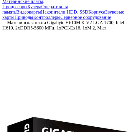
Материнские платы
Процессоры
Кулера
Оперативная
память
Видеокарты
Накопители HDD, SSD
Корпуса
Звуковые
карты
Приводы
Контроллеры
Cерверное оборудование
—
Материнская плата Gigabyte H610M K V2 LGA 1700, Intel
H610, 2xDDR5-5600 МГц, 1xPCI-Ex16, 1xM.2, Micr