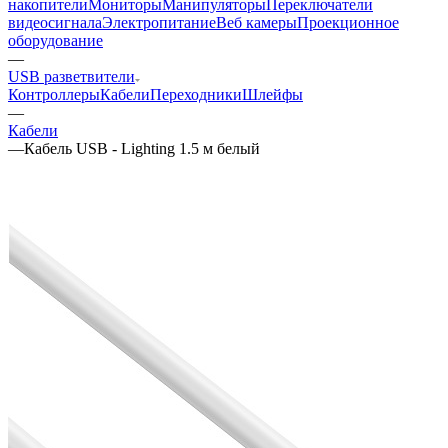
накопители
Мониторы
Манипуляторы
Переключатели
видеосигнала
Электропитание
Веб камеры
Проекционное
оборудование
—
USB разветвители
Контроллеры
Кабели
Переходники
Шлейфы
—
Кабели
—
Кабель USB - Lighting 1.5 м белый