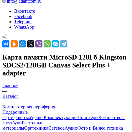
info@atlantcom.ru
Вконтакте
Facebook
Telegram
WhatsApp
Карта памяти MicroSD 128Гб Kingston
SDCS2/128GB Canvas Select Plus +
adapter
Главная
—
Каталог
—
Компьютерная периферия
Подарочные
сертификаты
Уценка
Комплектующие
Принтеры
Компьютеры
Ноутбуки
Расходные
материалы
Оргтехника
Сетевое
Аудио
Фото и Видео техника