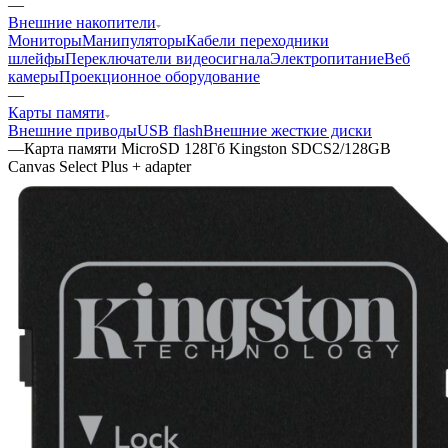
—
Внешние накопители
Мониторы
Манипуляторы
Кабели переходники
шлейфы
Переключатели видеосигнала
Электропитание
Веб
камеры
Проекционное оборудование
—
Карты памяти
Внешние приводы
USB flash
Внешние жесткие диски
—
Карта памяти MicroSD 128Гб Kingston SDCS2/128GB
Canvas Select Plus + adapter