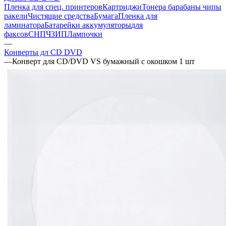
Пленка для спец. принтеров
Картриджи
Тонера барабаны чипы
ракели
Чистящие средства
Бумага
Пленка для
ламинатора
Батарейки аккумуляторы
для
факсов
СНПЧ
ЗИП
Лампочки
—
Конверты дл CD DVD
—
Конверт для CD/DVD VS бумажный с окошком 1 шт