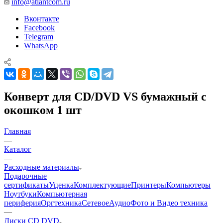
info@atlantcom.ru
Вконтакте
Facebook
Telegram
WhatsApp
Конверт для CD/DVD VS бумажный с
окошком 1 шт
Главная
—
Каталог
—
Расходные материалы
Подарочные
сертификаты
Уценка
Комплектующие
Принтеры
Компьютеры
Ноутбуки
Компьютерная
периферия
Оргтехника
Сетевое
Аудио
Фото и Видео техника
—
Диски CD DVD