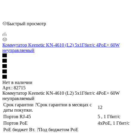
Быстрый просмотр
Коммутатор Keenetic KN-4610 (L2) 5x1Гбит/с 4PoE+ 60W
неуправляемый
Нет в наличии
Арт.: 82715
Коммутатор Keenetic KN-4610 (L2) 5x1Гбит/с 4PoE+ 60W
неуправляемый
Срок гарантии
?
Срок гарантии в месяцах с
12
даты покупки.
Портов RJ-45
5 , 1 Гбит/с
Портов PoE
4xPoE, 1 Гбит/с
PoE бюджет Вт.
?
Под бюджетом PoE