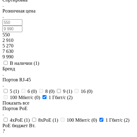
Розничная цена
550
2 910
5 270
7 630
9 990
В наличии (
1
)
Бренд
Портов RJ-45
5 (
1
)
6 (
0
)
8 (
0
)
9 (
1
)
16 (
0
)
100 Мбит/с (
0
)
1 Гбит/с (
2
)
Показать все
Портов PoE
4xPoE (
1
)
8xPoE (
1
)
100 Мбит/с (
0
)
1 Гбит/с (
2
)
PoE бюджет Вт.
?