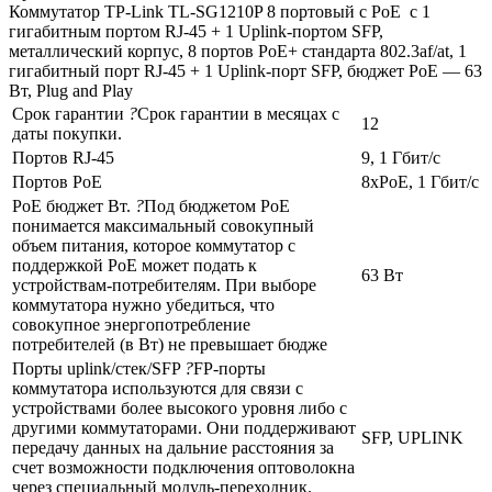
Коммутатор TP-Link TL-SG1210P 8 портовый с PoE с 1
гигабитным портом RJ-45 + 1 Uplink-портом SFP,
металлический корпус, 8 портов PoE+ стандарта 802.3af/at, 1
гигабитный порт RJ-45 + 1 Uplink-порт SFP, бюджет PoE — 63
Вт, Plug and Play
Срок гарантии
?
Срок гарантии в месяцах с
12
даты покупки.
Портов RJ-45
9, 1 Гбит/с
Портов PoE
8xPoE, 1 Гбит/с
PoE бюджет Вт.
?
Под бюджетом PoE
понимается максимальный совокупный
объем питания, которое коммутатор с
поддержкой PoE может подать к
63 Вт
устройствам-потребителям. При выборе
коммутатора нужно убедиться, что
совокупное энергопотребление
потребителей (в Вт) не превышает бюдже
Порты uplink/стек/SFP
?
FP-порты
коммутатора используются для связи с
устройствами более высокого уровня либо с
другими коммутаторами. Они поддерживают
SFP, UPLINK
передачу данных на дальние расстояния за
счет возможности подключения оптоволокна
через специальный модуль-переходник.