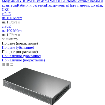
Модемы 4G 3G
PoE
IP камеры
WiFi и Bluetooth
Сетевые карты и
адаптеры
Кабели и разъемы
Инструменты
Патч-панели, шкафы,
СКС
с PoE
на 100 Мбит
на 1 Гбит
с PoE
на 100 Мбит
на 1 Гбит
Фильтр
По цене (возрастание)
По цене (убывание)
По цене (возрастание)
По наличию (убывание)
По наличию (возрастание)