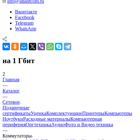
info@atlantcom.ru
Вконтакте
Facebook
Telegram
WhatsApp
на 1 Гбит
2
Главная
—
Каталог
—
Сетевое
Подарочные
сертификаты
Уценка
Комплектующие
Принтеры
Компьютеры
Ноутбуки
Расходные материалы
Компьютерная
периферия
Оргтехника
Аудио
Фото и Видео техника
—
Коммутаторы