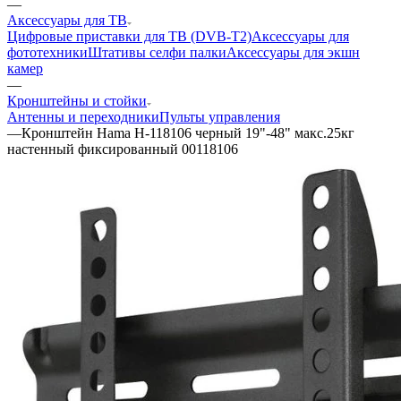
—
Аксессуары для ТВ
Цифровые приставки для ТВ (DVB-T2)
Аксессуары для
фототехники
Штативы селфи палки
Аксессуары для экшн
камер
—
Кронштейны и стойки
Антенны и переходники
Пульты управления
—
Кронштейн Hama H-118106 черный 19"-48" макс.25кг
настенный фиксированный 00118106