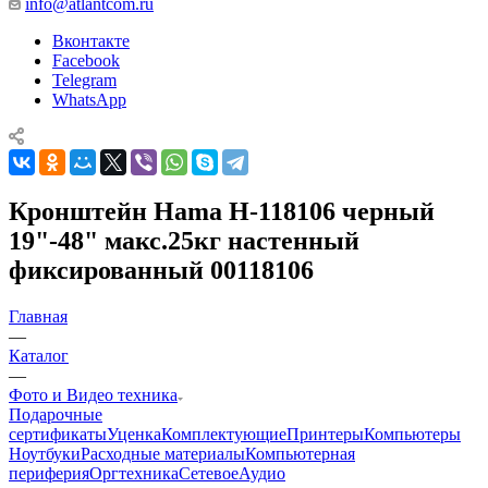
info@atlantcom.ru
Вконтакте
Facebook
Telegram
WhatsApp
Кронштейн Hama H-118106 черный
19"-48" макс.25кг настенный
фиксированный 00118106
Главная
—
Каталог
—
Фото и Видео техника
Подарочные
сертификаты
Уценка
Комплектующие
Принтеры
Компьютеры
Ноутбуки
Расходные материалы
Компьютерная
периферия
Оргтехника
Сетевое
Аудио