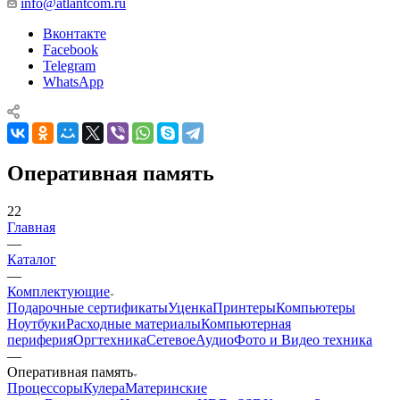
info@atlantcom.ru
Вконтакте
Facebook
Telegram
WhatsApp
Оперативная память
22
Главная
—
Каталог
—
Комплектующие
Подарочные сертификаты
Уценка
Принтеры
Компьютеры
Ноутбуки
Расходные материалы
Компьютерная
периферия
Оргтехника
Сетевое
Аудио
Фото и Видео техника
—
Оперативная память
Процессоры
Кулера
Материнские