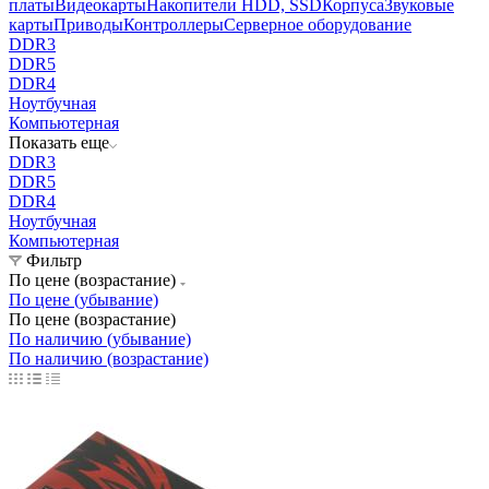
платы
Видеокарты
Накопители HDD, SSD
Корпуса
Звуковые
карты
Приводы
Контроллеры
Cерверное оборудование
DDR3
DDR5
DDR4
Ноутбучная
Компьютерная
Показать еще
DDR3
DDR5
DDR4
Ноутбучная
Компьютерная
Фильтр
По цене (возрастание)
По цене (убывание)
По цене (возрастание)
По наличию (убывание)
По наличию (возрастание)