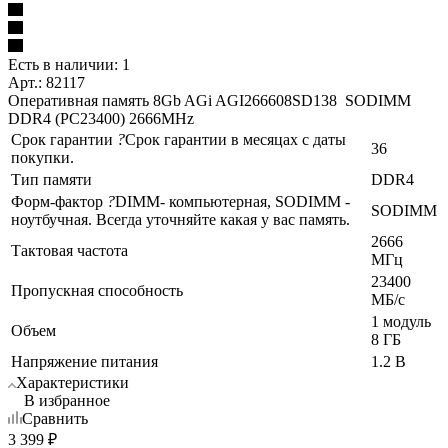
Есть в наличии: 1
Арт.: 82117
Оперативная память 8Gb AGi AGI266608SD138 SODIMM
DDR4 (PC23400) 2666MHz
Срок гарантии
?
Срок гарантии в месяцах с даты
36
покупки.
Тип памяти
DDR4
Форм-фактор
?
DIMM- компьютерная, SODIMM -
SODIMM
ноутбучная. Всегда уточняйте какая у вас память.
2666
Тактовая частота
МГц
23400
Пропускная способность
МБ/с
1 модуль
Объем
8 ГБ
Напряжение питания
1.2 В
Характеристики
В избранное
Сравнить
3 399
₽