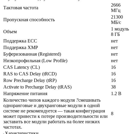
2666
Тактовая частота
МГц
21300
Пропускная способность
МБ/с
1 модуль
Объем
8 ГБ
Поддержка ECC
нет
Поддержка XMP
нет
Буферизованная (Registered)
нет
Низкопрофильная (Low Profile)
нет
CAS Latency (CL)
16
RAS to CAS Delay (tRCD)
16
Row Precharge Delay (tRP)
16
Activate to Precharge Delay (tRAS)
38
Напряжение питания
1.2 В
Количество чипов каждого модуля
?
смешивать
одноранговые и двухранговые модули в одной
системе не рекомендуется — такая конфигурация
8
может привести к потере производительности или
заставить все модули работать на более низких
частотах.
Характеристики