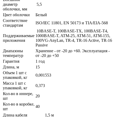
диаметр
5,5
оболочки, мм
Цвет оболочки
Белый
Соответствие
ISO/IEC 11801, EN 50173 и TIA/EIA-568
стандартам
10BASE-T, 100BASE-TX, 100BASE-T4,
Поддерживаемые
1000BASE-T, ATM-25, ATM-51, ATM-155,
приложения
100VG-AnyLan, TR-4, TR-16 Active, TR-16
Passive
Диапазоны
Хранение - от -20 до +60. Эксплуатация -
температур
от -20 до +50
Гарантия
1 год
Длина, м
15
Объем 1 шт с
0,001553
упаковкой, кг
Масса 1 шт с
0,373
упаковкой, кг
Кол-во в иннере,
20
шт
Кол-во в коробке,
40
шт
Длина кабеля
1,5 м