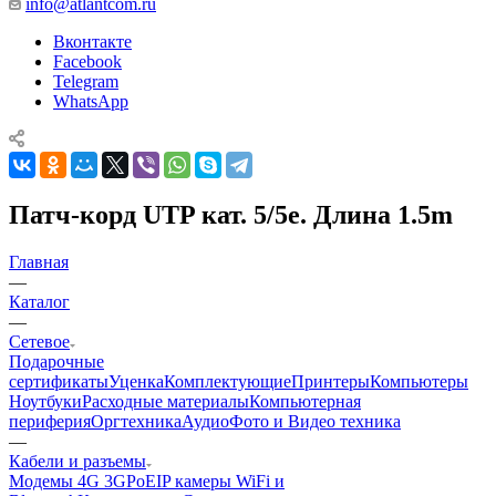
info@atlantcom.ru
Вконтакте
Facebook
Telegram
WhatsApp
Патч-корд UTP кат. 5/5e. Длина 1.5m
Главная
—
Каталог
—
Сетевое
Подарочные
сертификаты
Уценка
Комплектующие
Принтеры
Компьютеры
Ноутбуки
Расходные материалы
Компьютерная
периферия
Оргтехника
Аудио
Фото и Видео техника
—
Кабели и разъемы
Модемы 4G 3G
PoE
IP камеры
WiFi и