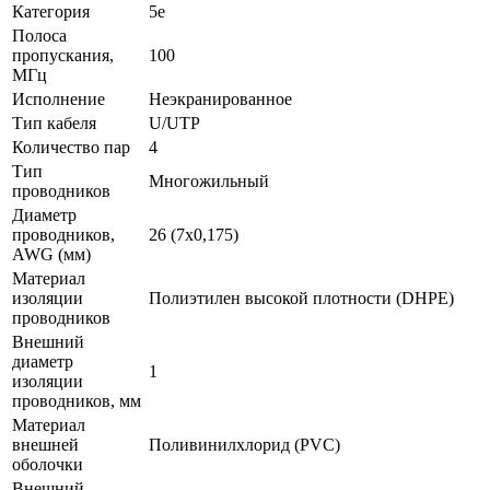
Категория
5e
Полоса
пропускания,
100
МГц
Исполнение
Неэкранированное
Тип кабеля
U/UTP
Количество пар
4
Тип
Многожильный
проводников
Диаметр
проводников,
26 (7x0,175)
AWG (мм)
Материал
изоляции
Полиэтилен высокой плотности (DHPE)
проводников
Внешний
диаметр
1
изоляции
проводников, мм
Материал
внешней
Поливинилхлорид (PVC)
оболочки
Внешний