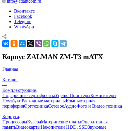
info@atlantcom.ru
Вконтакте
Facebook
Telegram
WhatsApp
Корпус ZALMAN ZM-T3 mATX
Главная
—
Каталог
—
Комплектующие
Подарочные сертификаты
Уценка
Принтеры
Компьютеры
Ноутбуки
Расходные материалы
Компьютерная
периферия
Оргтехника
Сетевое
Аудио
Фото и Видео техника
—
Корпуса
Процессоры
Кулера
Материнские платы
Оперативная
память
Видеокарты
Накопители HDD, SSD
Звуковые