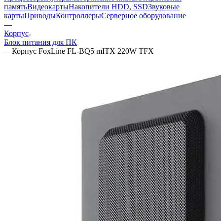
память
Видеокарты
Накопители HDD, SSD
Звуковые
карты
Приводы
Контроллеры
Cерверное оборудование
—
Корпус
Блок питания для ПК
—
Корпус FoxLine FL-BQ5 mITX 220W TFX