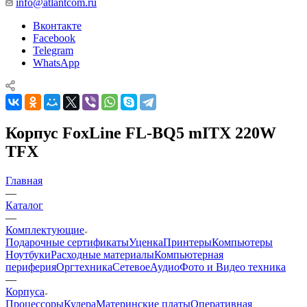
info@atlantcom.ru
Вконтакте
Facebook
Telegram
WhatsApp
Корпус FoxLine FL-BQ5 mITX 220W
TFX
Главная
—
Каталог
—
Комплектующие
Подарочные сертификаты
Уценка
Принтеры
Компьютеры
Ноутбуки
Расходные материалы
Компьютерная
периферия
Оргтехника
Сетевое
Аудио
Фото и Видео техника
—
Корпуса
Процессоры
Кулера
Материнские платы
Оперативная