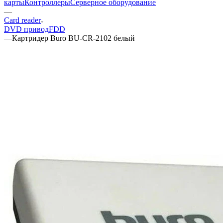
карты
Контроллеры
Cерверное оборудование
—
Card reader
DVD привод
FDD
—
Картридер Buro BU-CR-2102 белый