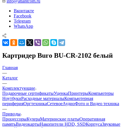
info@atlantcom.ru
Вконтакте
Facebook
Telegram
WhatsApp
Картридер Buro BU-CR-2102 белый
Главная
—
Каталог
—
Комплектующие
Подарочные сертификаты
Уценка
Принтеры
Компьютеры
Ноутбуки
Расходные материалы
Компьютерная
периферия
Оргтехника
Сетевое
Аудио
Фото и Видео техника
—
Приводы
Процессоры
Кулера
Материнские платы
Оперативная
память
Видеокарты
Накопители HDD, SSD
Корпуса
Звуковые