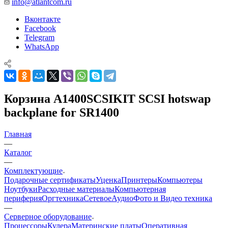
info@atlantcom.ru
Вконтакте
Facebook
Telegram
WhatsApp
Корзина A1400SCSIKIT SCSI hotswap
backplane for SR1400
Главная
—
Каталог
—
Комплектующие
Подарочные сертификаты
Уценка
Принтеры
Компьютеры
Ноутбуки
Расходные материалы
Компьютерная
периферия
Оргтехника
Сетевое
Аудио
Фото и Видео техника
—
Cерверное оборудование
Процессоры
Кулера
Материнские платы
Оперативная