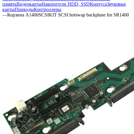
память
Видеокарты
Накопители HDD, SSD
Корпуса
Звуковые
карты
Приводы
Контроллеры
—
Корзина A1400SCSIKIT SCSI hotswap backplane for SR1400