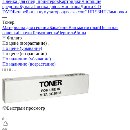
Пленка для спец. принтеров
Картриджи
Чистящие
средства
Бумага
Пленка для ламинатора
Диски CD
DVD
Батарейки аккумуляторы
для факсов
СНПЧ
ЗИП
Лампочки
—
Тонер
Материалы для сервиса
Барабаны
Вал магнитный
Печатная
головка
Ракели
Термопленка
Чернила
Чипы
Фильтр
По цене (возрастание)
По цене (убывание)
По цене (возрастание)
По наличию (убывание)
По наличию (возрастание)
Быстрый просмотр