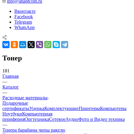
info@atlantcom.ru
Вконтакте
Facebook
Telegram
WhatsApp
Тонер
181
Главная
—
Каталог
—
Расходные материалы
Подарочные
сертификаты
Уценка
Комплектующие
Принтеры
Компьютеры
Ноутбуки
Компьютерная
периферия
Оргтехника
Сетевое
Аудио
Фото и Видео техника
—
Тонера барабаны чипы ракели