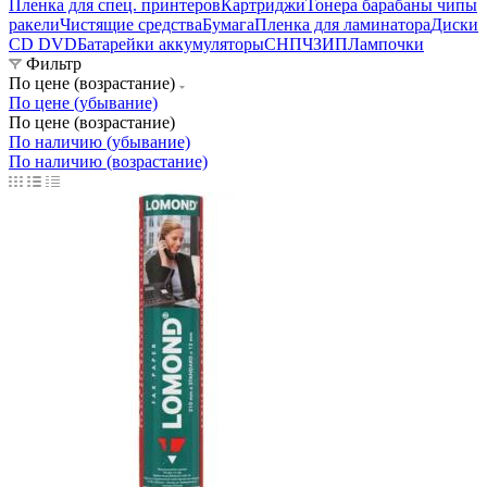
Пленка для спец. принтеров
Картриджи
Тонера барабаны чипы
ракели
Чистящие средства
Бумага
Пленка для ламинатора
Диски
CD DVD
Батарейки аккумуляторы
СНПЧ
ЗИП
Лампочки
Фильтр
По цене (возрастание)
По цене (убывание)
По цене (возрастание)
По наличию (убывание)
По наличию (возрастание)