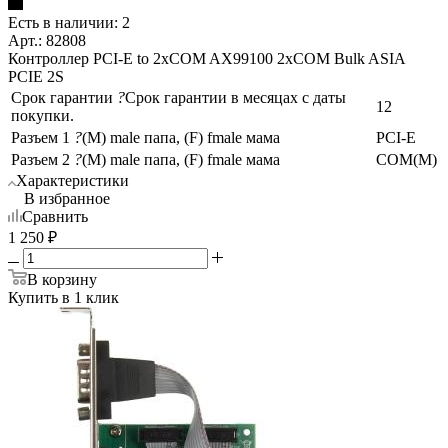
Есть в наличии: 2
Арт.: 82808
Контроллер PCI-E to 2xCOM AX99100 2xCOM Bulk ASIA
PCIE 2S
Срок гарантии
?
Срок гарантии в месяцах с даты
12
покупки.
Разъем 1
?
(M) male папа, (F) fmale мама
PCI-E
Разъем 2
?
(M) male папа, (F) fmale мама
COM(M)
Характеристики
В избранное
Сравнить
1 250
₽
В корзину
Купить в 1 клик