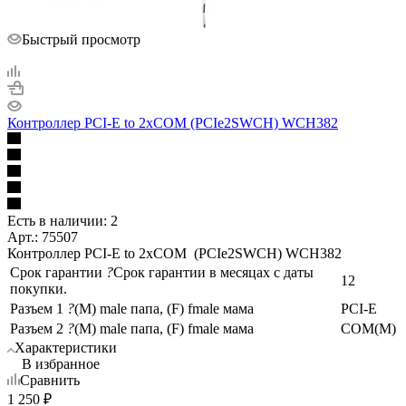
Быстрый просмотр
Контроллер PCI-E to 2xCOM (PCIe2SWCH) WCH382
Есть в наличии: 2
Арт.: 75507
Контроллер PCI-E to 2xCOM (PCIe2SWCH) WCH382
Срок гарантии
?
Срок гарантии в месяцах с даты
12
покупки.
Разъем 1
?
(M) male папа, (F) fmale мама
PCI-E
Разъем 2
?
(M) male папа, (F) fmale мама
COM(M)
Характеристики
В избранное
Сравнить
1 250
₽