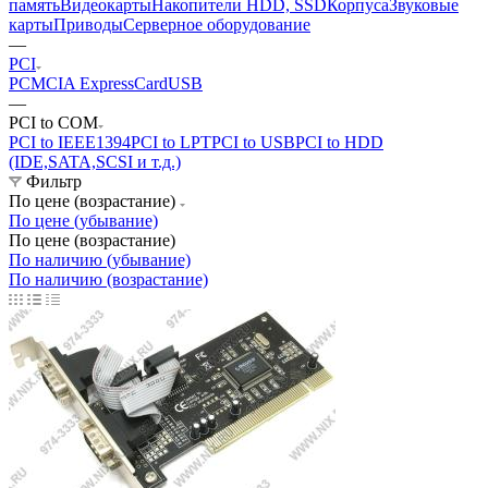
память
Видеокарты
Накопители HDD, SSD
Корпуса
Звуковые
карты
Приводы
Cерверное оборудование
—
PCI
PCMCIA ExpressCard
USB
—
PCI to COM
PCI to IEEE1394
PCI to LPT
PCI to USB
PCI to HDD
(IDE,SATA,SCSI и т.д.)
Фильтр
По цене (возрастание)
По цене (убывание)
По цене (возрастание)
По наличию (убывание)
По наличию (возрастание)