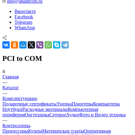
info@atlantcom.ru
Вконтакте
Facebook
Telegram
WhatsApp
PCI to COM
4
Главная
—
Каталог
—
Комплектующие
Подарочные сертификаты
Уценка
Принтеры
Компьютеры
Ноутбуки
Расходные материалы
Компьютерная
периферия
Оргтехника
Сетевое
Аудио
Фото и Видео техника
—
Контроллеры
Процессоры
Кулера
Материнские платы
Оперативная