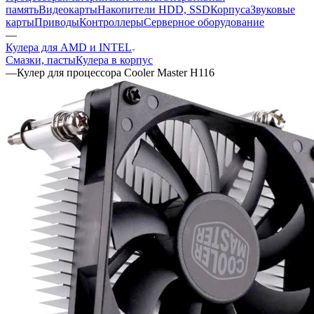
память
Видеокарты
Накопители HDD, SSD
Корпуса
Звуковые
карты
Приводы
Контроллеры
Cерверное оборудование
—
Кулера для AMD и INTEL
Смазки, пасты
Кулера в корпус
—
Кулер для процессора Cooler Master H116