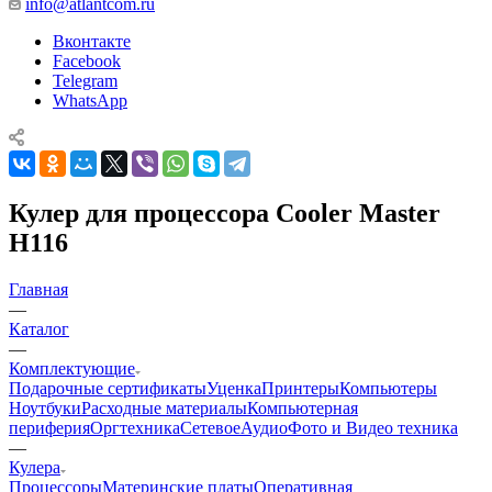
info@atlantcom.ru
Вконтакте
Facebook
Telegram
WhatsApp
Кулер для процессора Cooler Master
H116
Главная
—
Каталог
—
Комплектующие
Подарочные сертификаты
Уценка
Принтеры
Компьютеры
Ноутбуки
Расходные материалы
Компьютерная
периферия
Оргтехника
Сетевое
Аудио
Фото и Видео техника
—
Кулера
Процессоры
Материнские платы
Оперативная