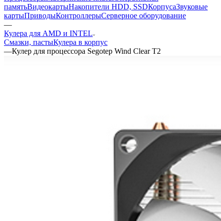
память
Видеокарты
Накопители HDD, SSD
Корпуса
Звуковые
карты
Приводы
Контроллеры
Cерверное оборудование
—
Кулера для AMD и INTEL
Смазки, пасты
Кулера в корпус
—
Кулер для процессора Segotep Wind Clear T2