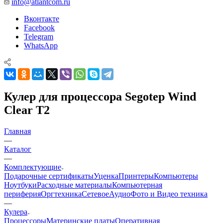
info@atlantcom.ru
Вконтакте
Facebook
Telegram
WhatsApp
Кулер для процессора Segotep Wind
Clear T2
Главная
—
Каталог
—
Комплектующие
Подарочные сертификаты
Уценка
Принтеры
Компьютеры
Ноутбуки
Расходные материалы
Компьютерная
периферия
Оргтехника
Сетевое
Аудио
Фото и Видео техника
—
Кулера
Процессоры
Материнские платы
Оперативная