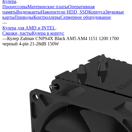
Кулера
Процессоры
Материнские платы
Оперативная
память
Видеокарты
Накопители HDD, SSD
Корпуса
Звуковые
карты
Приводы
Контроллеры
Cерверное оборудование
—
Кулера для AMD и INTEL
Смазки, пасты
Кулера в корпус
—
Кулер Zalman CNPS4X Black AM5 AM4 1151 1200 1700
черный 4-pin 21-28dB 150W