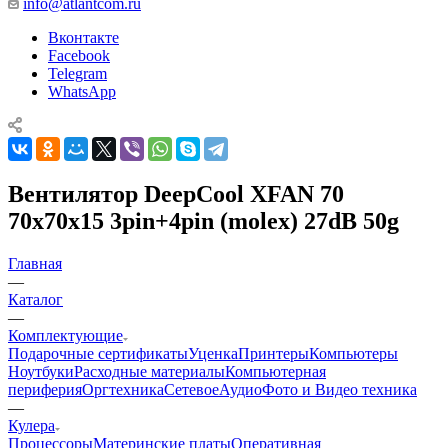
info@atlantcom.ru
Вконтакте
Facebook
Telegram
WhatsApp
Вентилятор DeepCool XFAN 70
70x70x15 3pin+4pin (molex) 27dB 50g
Главная
—
Каталог
—
Комплектующие
Подарочные сертификаты
Уценка
Принтеры
Компьютеры
Ноутбуки
Расходные материалы
Компьютерная
периферия
Оргтехника
Сетевое
Аудио
Фото и Видео техника
—
Кулера
Процессоры
Материнские платы
Оперативная