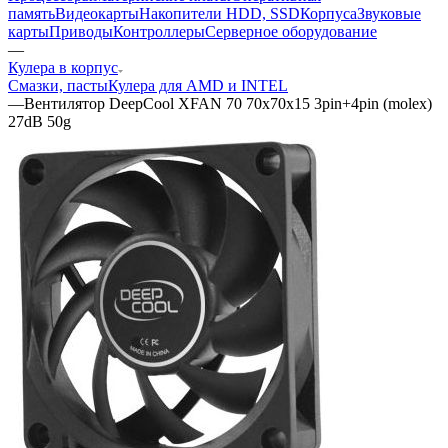
память
Видеокарты
Накопители HDD, SSD
Корпуса
Звуковые
карты
Приводы
Контроллеры
Cерверное оборудование
—
Кулера в корпус
Смазки, пасты
Кулера для AMD и INTEL
—
Вентилятор DeepCool XFAN 70 70x70x15 3pin+4pin (molex)
27dB 50g