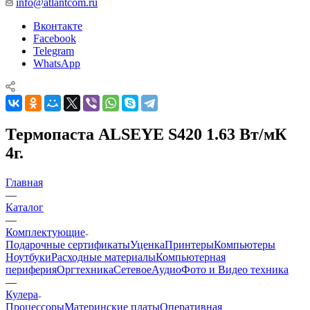
info@atlantcom.ru
Вконтакте
Facebook
Telegram
WhatsApp
Термопаста ALSEYE S420 1.63 Вт/мК
4г.
Главная
—
Каталог
—
Комплектующие
Подарочные сертификаты
Уценка
Принтеры
Компьютеры
Ноутбуки
Расходные материалы
Компьютерная
периферия
Оргтехника
Сетевое
Аудио
Фото и Видео техника
—
Кулера
Процессоры
Материнские платы
Оперативная