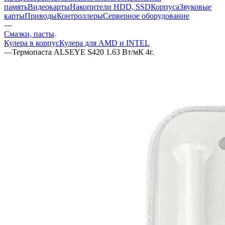
память
Видеокарты
Накопители HDD, SSD
Корпуса
Звуковые
карты
Приводы
Контроллеры
Cерверное оборудование
—
Смазки, пасты
Кулера в корпус
Кулера для AMD и INTEL
—
Термопаста ALSEYE S420 1.63 Вт/мК 4г.