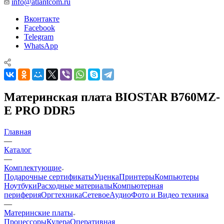
info@atlantcom.ru
Вконтакте
Facebook
Telegram
WhatsApp
Материнская плата BIOSTAR B760MZ-
E PRO DDR5
Главная
—
Каталог
—
Комплектующие
Подарочные сертификаты
Уценка
Принтеры
Компьютеры
Ноутбуки
Расходные материалы
Компьютерная
периферия
Оргтехника
Сетевое
Аудио
Фото и Видео техника
—
Материнские платы
Процессоры
Кулера
Оперативная