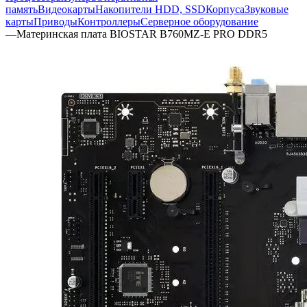
память
Видеокарты
Накопители HDD, SSD
Корпуса
Звуковые
карты
Приводы
Контроллеры
Cерверное оборудование
—
Материнская плата BIOSTAR B760MZ-E PRO DDR5