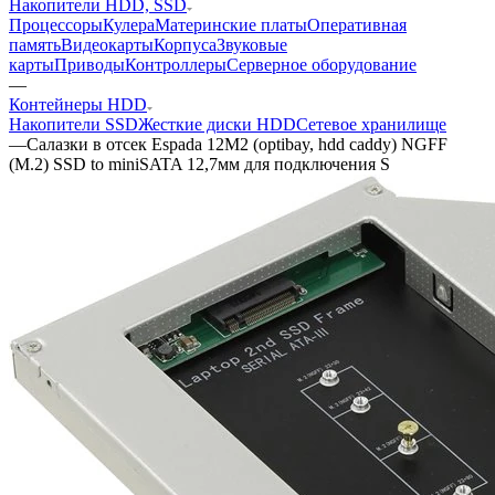
Накопители HDD, SSD
Процессоры
Кулера
Материнские платы
Оперативная
память
Видеокарты
Корпуса
Звуковые
карты
Приводы
Контроллеры
Cерверное оборудование
—
Контейнеры HDD
Накопители SSD
Жесткие диски HDD
Сетевое хранилище
—
Салазки в отсек Espada 12M2 (optibay, hdd caddy) NGFF
(M.2) SSD to miniSATA 12,7мм для подключения S