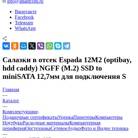
info@atlantcom.ru
Вконтакте
Facebook
Telegram
WhatsApp
Салазки в отсек Espada 12M2 (optibay,
hdd caddy) NGFF (M.2) SSD to
miniSATA 12,7мм для подключения S
Главная
—
Каталог
—
Комплектующие
Подарочные сертификаты
Уценка
Принтеры
Компьютеры
Ноутбуки
Расходные материалы
Компьютерная
периферия
Оргтехника
Сетевое
Аудио
Фото и Видео техника
—