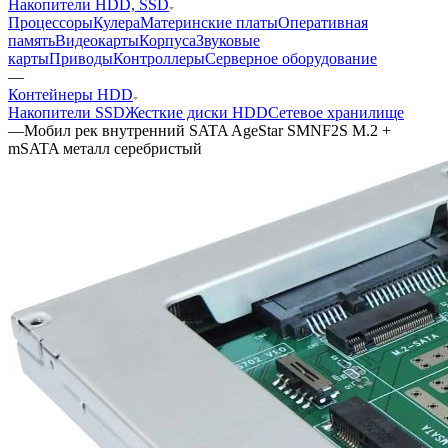
Накопители HDD, SSD
Процессоры
Кулера
Материнские платы
Оперативная
память
Видеокарты
Корпуса
Звуковые
карты
Приводы
Контроллеры
Cерверное оборудование
—
Контейнеры HDD
Накопители SSD
Жесткие диски HDD
Сетевое хранилище
—
Мобил рек внутренний SATA AgeStar SMNF2S M.2 +
mSATA металл серебристый