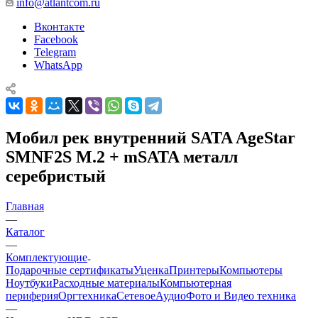
info@atlantcom.ru
Вконтакте
Facebook
Telegram
WhatsApp
Мобил рек внутренний SATA AgeStar
SMNF2S M.2 + mSATA металл
серебристый
Главная
—
Каталог
—
Комплектующие
Подарочные сертификаты
Уценка
Принтеры
Компьютеры
Ноутбуки
Расходные материалы
Компьютерная
периферия
Оргтехника
Сетевое
Аудио
Фото и Видео техника
—