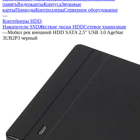
память
Видеокарты
Корпуса
Звуковые
карты
Приводы
Контроллеры
Cерверное оборудование
—
Контейнеры HDD
Накопители SSD
Жесткие диски HDD
Сетевое хранилище
—
Мобил рек внешний HDD SATA 2,5" USB 3.0 AgeStar
3UB2P3 черный