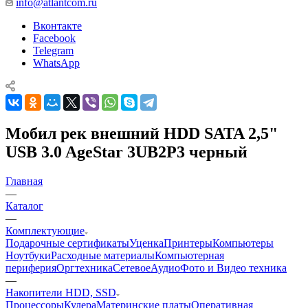
info@atlantcom.ru
Вконтакте
Facebook
Telegram
WhatsApp
Мобил рек внешний HDD SATA 2,5"
USB 3.0 AgeStar 3UB2P3 черный
Главная
—
Каталог
—
Комплектующие
Подарочные сертификаты
Уценка
Принтеры
Компьютеры
Ноутбуки
Расходные материалы
Компьютерная
периферия
Оргтехника
Сетевое
Аудио
Фото и Видео техника
—
Накопители HDD, SSD
Процессоры
Кулера
Материнские платы
Оперативная