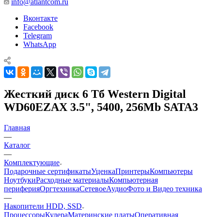
info@atlantcom.ru
Вконтакте
Facebook
Telegram
WhatsApp
Жесткий диск 6 Тб Western Digital
WD60EZAX 3.5", 5400, 256Mb SATA3
Главная
—
Каталог
—
Комплектующие
Подарочные сертификаты
Уценка
Принтеры
Компьютеры
Ноутбуки
Расходные материалы
Компьютерная
периферия
Оргтехника
Сетевое
Аудио
Фото и Видео техника
—
Накопители HDD, SSD
Процессоры
Кулера
Материнские платы
Оперативная