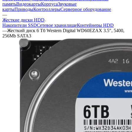
память
Видеокарты
Корпуса
Звуковые
карты
Приводы
Контроллеры
Cерверное оборудование
—
Жесткие диски HDD
Накопители SSD
Сетевое хранилище
Контейнеры HDD
—
Жесткий диск 6 Тб Western Digital WD60EZAX 3.5", 5400,
256Mb SATA3