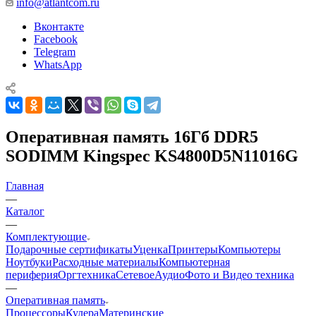
info@atlantcom.ru
Вконтакте
Facebook
Telegram
WhatsApp
Оперативная память 16Гб DDR5
SODIMM Kingspec KS4800D5N11016G
Главная
—
Каталог
—
Комплектующие
Подарочные сертификаты
Уценка
Принтеры
Компьютеры
Ноутбуки
Расходные материалы
Компьютерная
периферия
Оргтехника
Сетевое
Аудио
Фото и Видео техника
—
Оперативная память
Процессоры
Кулера
Материнские