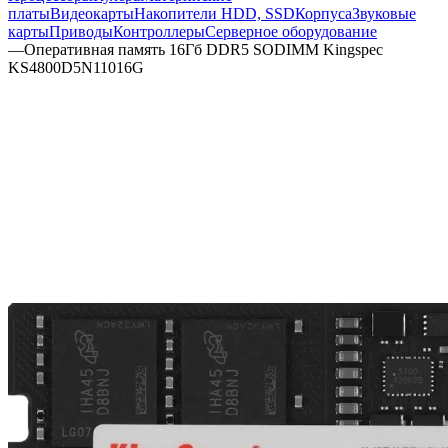
платы
Видеокарты
Накопители HDD, SSD
Корпуса
Звуковые
карты
Приводы
Контроллеры
Cерверное оборудование
—
Оперативная память 16Гб DDR5 SODIMM Kingspec
KS4800D5N11016G