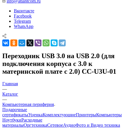
info@atlantcom.ru
Вконтакте
Facebook
Telegram
WhatsApp
Переходник USB 3.0 на USB 2.0 (для
подключения корпуса с 3.0 к
материнской плате с 2.0) CC-U3U-01
Главная
—
Каталог
—
Компьютерная периферия
Подарочные
сертификаты
Уценка
Комплектующие
Принтеры
Компьютеры
Ноутбуки
Расходные
материалы
Оргтехника
Сетевое
Аудио
Фото и Видео техника