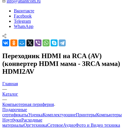
info@atlantcom.ru
Вконтакте
Facebook
Telegram
WhatsApp
Переходник HDMI на RCA (AV)
(конвертер HDMI мама - 3RCA мама)
HDMI2AV
Главная
—
Каталог
—
Компьютерная периферия
Подарочные
сертификаты
Уценка
Комплектующие
Принтеры
Компьютеры
Ноутбуки
Расходные
материалы
Оргтехника
Сетевое
Аудио
Фото и Видео техника