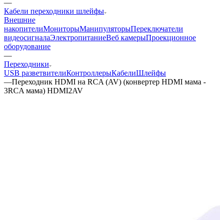
—
Кабели переходники шлейфы
Внешние
накопители
Мониторы
Манипуляторы
Переключатели
видеосигнала
Электропитание
Веб камеры
Проекционное
оборудование
—
Переходники
USB разветвители
Контроллеры
Кабели
Шлейфы
—
Переходник HDMI на RCA (AV) (конвертер HDMI мама -
3RCA мама) HDMI2AV