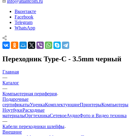
info@atlantcom.ru
Вконтакте
Facebook
Telegram
WhatsApp
Переходник Type-C - 3.5mm черный
Главная
—
Каталог
—
Компьютерная периферия
Подарочные
сертификаты
Уценка
Комплектующие
Принтеры
Компьютеры
Ноутбуки
Расходные
материалы
Оргтехника
Сетевое
Аудио
Фото и Видео техника
—
Кабели переходники шлейфы
Внешние