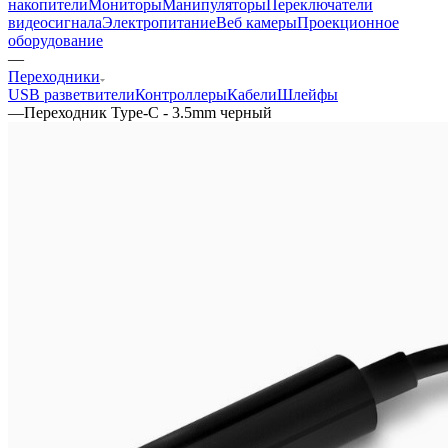
накопители
Мониторы
Манипуляторы
Переключатели
видеосигнала
Электропитание
Веб камеры
Проекционное
оборудование
—
Переходники
USB разветвители
Контроллеры
Кабели
Шлейфы
—
Переходник Type-C - 3.5mm черный