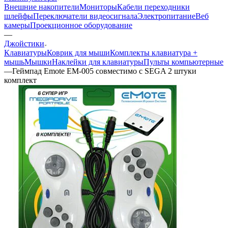
Внешние накопители
Мониторы
Кабели переходники
шлейфы
Переключатели видеосигнала
Электропитание
Веб
камеры
Проекционное оборудование
—
Джойстики
Клавиатуры
Коврик для мыши
Комплекты клавиатура +
мышь
Мышки
Наклейки для клавиатуры
Пульты компьютерные
—
Геймпад Emote EM-005 совместимо с SEGA 2 штуки
комплект