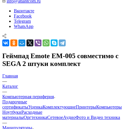
info@atlantcom.ru
Вконтакте
Facebook
Telegram
WhatsApp
Геймпад Emote EM-005 совместимо с
SEGA 2 штуки комплект
Главная
—
Каталог
—
Компьютерная периферия
Подарочные
сертификаты
Уценка
Комплектующие
Принтеры
Компьютеры
Ноутбуки
Расходные
материалы
Оргтехника
Сетевое
Аудио
Фото и Видео техника
—
Манипуляторы