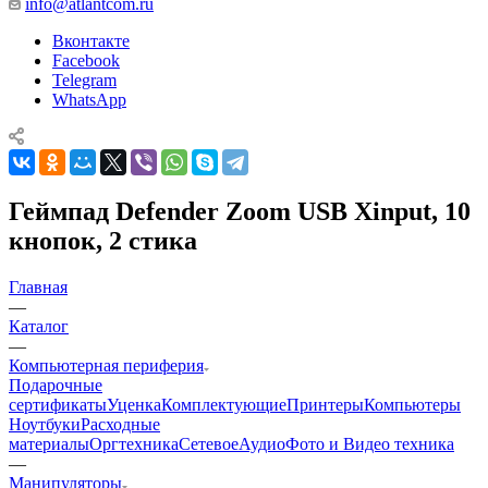
info@atlantcom.ru
Вконтакте
Facebook
Telegram
WhatsApp
Геймпад Defender Zoom USB Xinput, 10
кнопок, 2 стика
Главная
—
Каталог
—
Компьютерная периферия
Подарочные
сертификаты
Уценка
Комплектующие
Принтеры
Компьютеры
Ноутбуки
Расходные
материалы
Оргтехника
Сетевое
Аудио
Фото и Видео техника
—
Манипуляторы