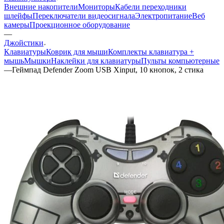
Внешние накопители
Мониторы
Кабели переходники
шлейфы
Переключатели видеосигнала
Электропитание
Веб
камеры
Проекционное оборудование
—
Джойстики
Клавиатуры
Коврик для мыши
Комплекты клавиатура +
мышь
Мышки
Наклейки для клавиатуры
Пульты компьютерные
—
Геймпад Defender Zoom USB Xinput, 10 кнопок, 2 стика