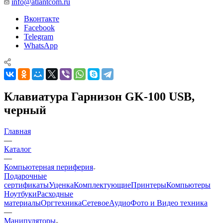
info@atlantcom.ru
Вконтакте
Facebook
Telegram
WhatsApp
Клавиатура Гарнизон GK-100 USB,
черный
Главная
—
Каталог
—
Компьютерная периферия
Подарочные
сертификаты
Уценка
Комплектующие
Принтеры
Компьютеры
Ноутбуки
Расходные
материалы
Оргтехника
Сетевое
Аудио
Фото и Видео техника
—
Манипуляторы