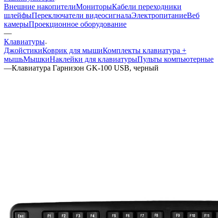
Внешние накопители
Мониторы
Кабели переходники
шлейфы
Переключатели видеосигнала
Электропитание
Веб
камеры
Проекционное оборудование
—
Клавиатуры
Джойстики
Коврик для мыши
Комплекты клавиатура +
мышь
Мышки
Наклейки для клавиатуры
Пульты компьютерные
—
Клавиатура Гарнизон GK-100 USB, черный