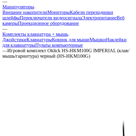
—
Манипуляторы
Внешние накопители
Мониторы
Кабели переходники
шлейфы
Переключатели видеосигнала
Электропитание
Веб
камеры
Проекционное оборудование
—
Комплекты клавиатура + мышь
Джойстики
Клавиатуры
Коврик для мыши
Мышки
Наклейки
для клавиатуры
Пульты компьютерные
—
Игровой комплект Oklick HS-HKM100G IMPERIAL (клав/
мышь/гарнитура) черный (HS-HKM100G)