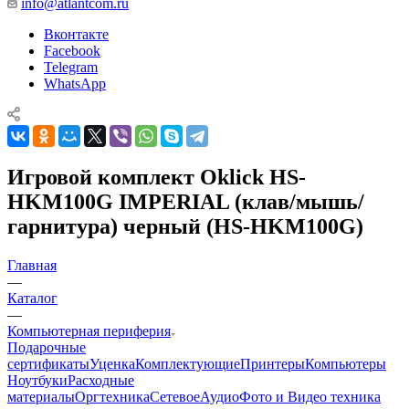
info@atlantcom.ru
Вконтакте
Facebook
Telegram
WhatsApp
Игровой комплект Oklick HS-
HKM100G IMPERIAL (клав/мышь/
гарнитура) черный (HS-HKM100G)
Главная
—
Каталог
—
Компьютерная периферия
Подарочные
сертификаты
Уценка
Комплектующие
Принтеры
Компьютеры
Ноутбуки
Расходные
материалы
Оргтехника
Сетевое
Аудио
Фото и Видео техника