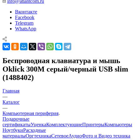
info@atlantcom.ru
Вконтакте
Facebook
Telegram
WhatsApp
Беспроводная клавиатура и мышь
Oklick 300M серый/черный USB slim
(1488402)
Главная
—
Каталог
—
Компьютерная периферия
Подарочные
сертификаты
Уценка
Комплектующие
Принтеры
Компьютеры
Ноутбуки
Расходные
материалы
Оргтехника
Сетевое
Аудио
Фото и Видео техника