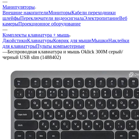
—
Манипуляторы
Внешние накопители
Мониторы
Кабели переходники
шлейфы
Переключатели видеосигнала
Электропитание
Веб
камеры
Проекционное оборудование
—
Комплекты клавиатура + мышь
Джойстики
Клавиатуры
Коврик для мыши
Мышки
Наклейки
для клавиатуры
Пульты компьютерные
—
Беспроводная клавиатура и мышь Oklick 300M серый/
черный USB slim (1488402)