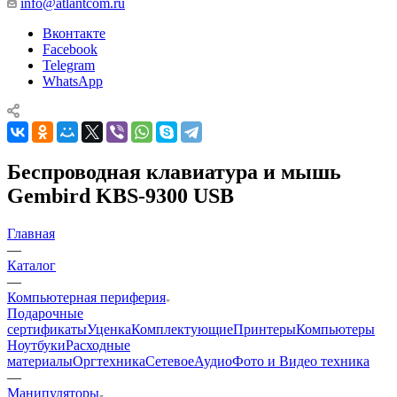
info@atlantcom.ru
Вконтакте
Facebook
Telegram
WhatsApp
Беспроводная клавиатура и мышь
Gembird KBS-9300 USB
Главная
—
Каталог
—
Компьютерная периферия
Подарочные
сертификаты
Уценка
Комплектующие
Принтеры
Компьютеры
Ноутбуки
Расходные
материалы
Оргтехника
Сетевое
Аудио
Фото и Видео техника
—
Манипуляторы