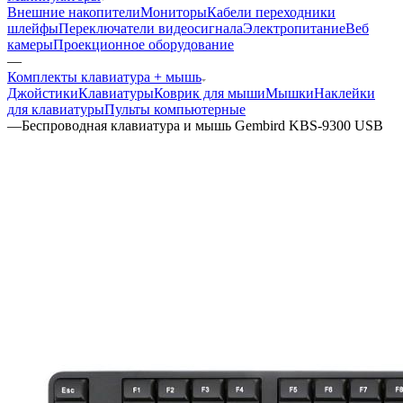
Внешние накопители
Мониторы
Кабели переходники
шлейфы
Переключатели видеосигнала
Электропитание
Веб
камеры
Проекционное оборудование
—
Комплекты клавиатура + мышь
Джойстики
Клавиатуры
Коврик для мыши
Мышки
Наклейки
для клавиатуры
Пульты компьютерные
—
Беспроводная клавиатура и мышь Gembird KBS-9300 USB