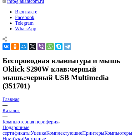
info@atlantcom.ru
Вконтакте
Facebook
Telegram
WhatsApp
Беспроводная клавиатура и мышь
Oklick S290W клав:черный
мышь:черный USB Multimedia
(351701)
Главная
—
Каталог
—
Компьютерная периферия
Подарочные
сертификаты
Уценка
Комплектующие
Принтеры
Компьютеры
Ноутбуки
Расходные