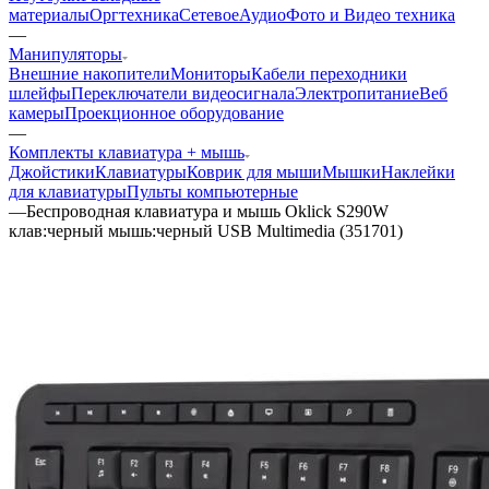
материалы
Оргтехника
Сетевое
Аудио
Фото и Видео техника
—
Манипуляторы
Внешние накопители
Мониторы
Кабели переходники
шлейфы
Переключатели видеосигнала
Электропитание
Веб
камеры
Проекционное оборудование
—
Комплекты клавиатура + мышь
Джойстики
Клавиатуры
Коврик для мыши
Мышки
Наклейки
для клавиатуры
Пульты компьютерные
—
Беспроводная клавиатура и мышь Oklick S290W
клав:черный мышь:черный USB Multimedia (351701)