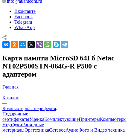
info@atlantcom.ru
Вконтакте
Facebook
Telegram
WhatsApp
Карта памяти MicroSD 64Гб Netac
NT02P500STN-064G-R P500 с
адаптером
Главная
—
Каталог
—
Компьютерная периферия
Подарочные
сертификаты
Уценка
Комплектующие
Принтеры
Компьютеры
Ноутбуки
Расходные
материалы
Оргтехника
Сетевое
Аудио
Фото и Видео техника