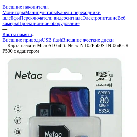
—
Внешние накопители
Мониторы
Манипуляторы
Кабели переходники
шлейфы
Переключатели видеосигнала
Электропитание
Веб
камеры
Проекционное оборудование
—
Карты памяти
Внешние приводы
USB flash
Внешние жесткие диски
—
Карта памяти MicroSD 64Гб Netac NT02P500STN-064G-R
P500 с адаптером