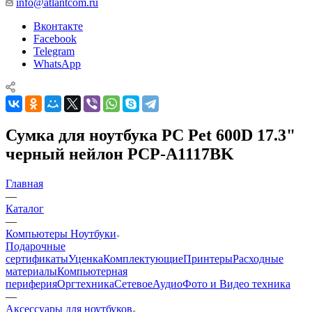
info@atlantcom.ru
Вконтакте
Facebook
Telegram
WhatsApp
Сумка для ноутбука PC Pet 600D 17.3"
черный нейлон PCP-A1117BK
Главная
—
Каталог
—
Компьютеры Ноутбуки
Подарочные
сертификаты
Уценка
Комплектующие
Принтеры
Расходные
материалы
Компьютерная
периферия
Оргтехника
Сетевое
Аудио
Фото и Видео техника
—
Аксессуары для ноутбуков