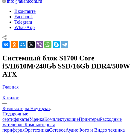
info@atlantcom.ru
Вконтакте
Facebook
Telegram
WhatsApp
Cистемный блок S1700 Core
i5/H610M/240Gb SSD/16Gb DDR4/500W
ATX
Главная
—
Каталог
—
Компьютеры Ноутбуки
Подарочные
сертификаты
Уценка
Комплектующие
Принтеры
Расходные
материалы
Компьютерная
периферия
Оргтехника
Сетевое
Аудио
Фото и Видео техника