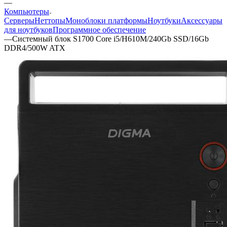
—
Компьютеры
Серверы
Неттопы
Моноблоки платформы
Ноутбуки
Аксессуары
для ноутбуков
Программное обеспечение
—
Cистемный блок S1700 Core i5/H610M/240Gb SSD/16Gb
DDR4/500W ATX