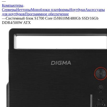
—
Компьютеры
Серверы
Неттопы
Моноблоки платформы
Ноутбуки
Аксессуары
для ноутбуков
Программное обеспечение
—
Cистемный блок S1700 Core i5/H610M/480Gb SSD/16Gb
DDR4/500W ATX