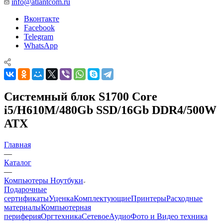
info@atlantcom.ru
Вконтакте
Facebook
Telegram
WhatsApp
Cистемный блок S1700 Core
i5/H610M/480Gb SSD/16Gb DDR4/500W
ATX
Главная
—
Каталог
—
Компьютеры Ноутбуки
Подарочные
сертификаты
Уценка
Комплектующие
Принтеры
Расходные
материалы
Компьютерная
периферия
Оргтехника
Сетевое
Аудио
Фото и Видео техника