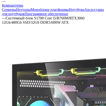
—
Компьютеры
Серверы
Неттопы
Моноблоки платформы
Ноутбуки
Аксессуары
для ноутбуков
Программное обеспечение
—
Cистемный блок S1700 Core i5/B760M/RTX3060
12Gb/480Gb SSD/32Gb DDR5/600W ATX