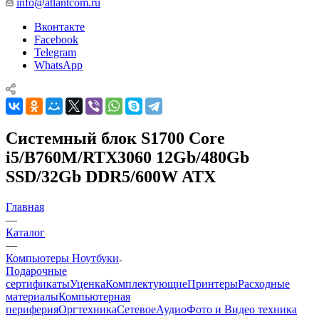
info@atlantcom.ru
Вконтакте
Facebook
Telegram
WhatsApp
Cистемный блок S1700 Core
i5/B760M/RTX3060 12Gb/480Gb
SSD/32Gb DDR5/600W ATX
Главная
—
Каталог
—
Компьютеры Ноутбуки
Подарочные
сертификаты
Уценка
Комплектующие
Принтеры
Расходные
материалы
Компьютерная
периферия
Оргтехника
Сетевое
Аудио
Фото и Видео техника