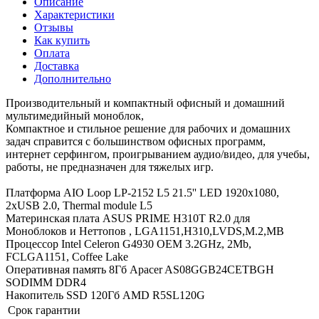
Описание
Характеристики
Отзывы
Как купить
Оплата
Доставка
Дополнительно
Производительный и компактный офисный и домашний
мультимедийный моноблок,
Компактное и стильное решение для рабочих и домашних
задач справится с большинством офисных программ,
интернет серфингом, проигрыванием аудио/видео, для учебы,
работы, не предназначен для тяжелых игр.
Платформа AIO Loop LP-2152 L5 21.5'' LED 1920x1080,
2xUSB 2.0, Thermal module L5
Материнская плата ASUS PRIME H310T R2.0 для
Моноблоков и Неттопов , LGA1151,H310,LVDS,M.2,MB
Процессор Intel Celeron G4930 OEM 3.2GHz, 2Mb,
FCLGA1151, Coffee Lake
Оперативная память 8Гб Apacer AS08GGB24CETBGH
SODIMM DDR4
Накопитель SSD 120Гб AMD R5SL120G
Срок гарантии