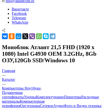
info@atlantcom.ru
Вконтакте
Facebook
Telegram
WhatsApp
Моноблок Атлант 21,5 FHD (1920 x
1080) Intel G4930 OEM 3.2GHz, 8Gb
ОЗУ,120Gb SSD/Windows 10
Главная
—
Каталог
—
Компьютеры Ноутбуки
Подарочные
сертификаты
Уценка
Комплектующие
Принтеры
Расходные
материалы
Компьютерная
периферия
Оргтехника
Сетевое
Аудио
Фото и Видео техника