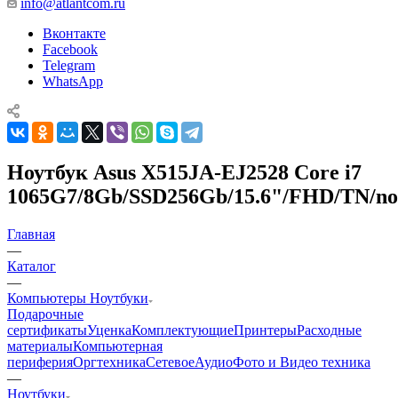
info@atlantcom.ru
Вконтакте
Facebook
Telegram
WhatsApp
Ноутбук Asus X515JA-EJ2528 Core i7
1065G7/8Gb/SSD256Gb/15.6"/FHD/TN/no
Главная
—
Каталог
—
Компьютеры Ноутбуки
Подарочные
сертификаты
Уценка
Комплектующие
Принтеры
Расходные
материалы
Компьютерная
периферия
Оргтехника
Сетевое
Аудио
Фото и Видео техника
—
Ноутбуки