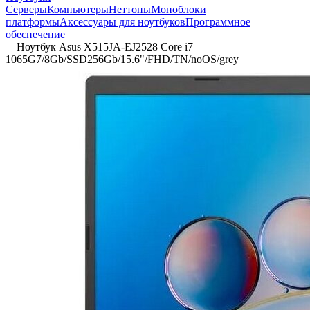
Серверы
Компьютеры
Неттопы
Моноблоки
платформы
Аксессуары для ноутбуков
Программное
обеспечение
—
Ноутбук Asus X515JA-EJ2528 Core i7
1065G7/8Gb/SSD256Gb/15.6"/FHD/TN/noOS/grey