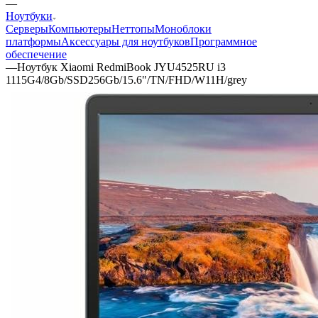
—
Ноутбуки
Серверы
Компьютеры
Неттопы
Моноблоки
платформы
Аксессуары для ноутбуков
Программное
обеспечение
—
Ноутбук Xiaomi RedmiBook JYU4525RU i3
1115G4/8Gb/SSD256Gb/15.6"/TN/FHD/W11H/grey