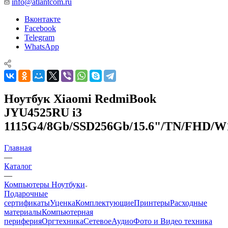
info@atlantcom.ru
Вконтакте
Facebook
Telegram
WhatsApp
Ноутбук Xiaomi RedmiBook
JYU4525RU i3
1115G4/8Gb/SSD256Gb/15.6"/TN/FHD/W
Главная
—
Каталог
—
Компьютеры Ноутбуки
Подарочные
сертификаты
Уценка
Комплектующие
Принтеры
Расходные
материалы
Компьютерная
периферия
Оргтехника
Сетевое
Аудио
Фото и Видео техника