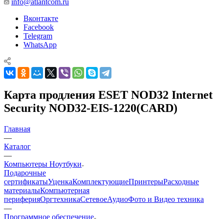
info@atlantcom.ru
Вконтакте
Facebook
Telegram
WhatsApp
Карта продления ESET NOD32 Internet
Security NOD32-EIS-1220(CARD)
Главная
—
Каталог
—
Компьютеры Ноутбуки
Подарочные
сертификаты
Уценка
Комплектующие
Принтеры
Расходные
материалы
Компьютерная
периферия
Оргтехника
Сетевое
Аудио
Фото и Видео техника
—
Программное обеспечение