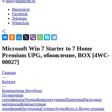
info@atlantcom.ru
Вконтакте
Facebook
Telegram
WhatsApp
Microsoft Win 7 Starter to 7 Home
Premium UPG, обновление, BOX [4WC-
00027]
Главная
—
Каталог
—
Компьютеры Ноутбуки
Подарочные
сертификаты
Уценка
Комплектующие
Принтеры
Расходные
материалы
Компьютерная
периферия
Оргтехника
Сетевое
Аудио
Фото и Видео техника