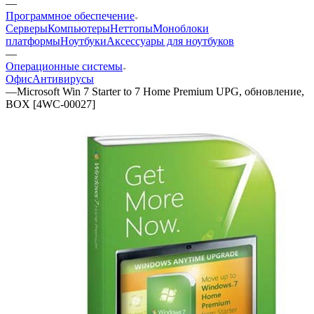
—
Программное обеспечение
Серверы
Компьютеры
Неттопы
Моноблоки
платформы
Ноутбуки
Аксессуары для ноутбуков
—
Операционные системы
Офис
Антивирусы
—
Microsoft Win 7 Starter to 7 Home Premium UPG, обновление,
BOX [4WC-00027]