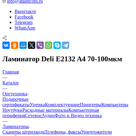
info@atlantcom.ru
Вконтакте
Facebook
Telegram
WhatsApp
Ламинатор Deli E2132 A4 70-100мкм
Главная
—
Каталог
—
Оргтехника
Подарочные
сертификаты
Уценка
Комплектующие
Принтеры
Компьютеры
Ноутбуки
Расходные материалы
Компьютерная
периферия
Сетевое
Аудио
Фото и Видео техника
—
Ламинаторы
Сканеры штрихкода
Телефоны, факсы
Уничтожители